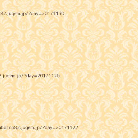
2.jugem.jp/?day=20171130
2.jugem.jp/?day=20171126
tabocco82.jugem.jp/?day=20171122