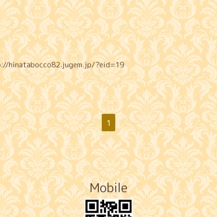
p://hinatabocco82.jugem.jp/?eid=19
1
Mobile