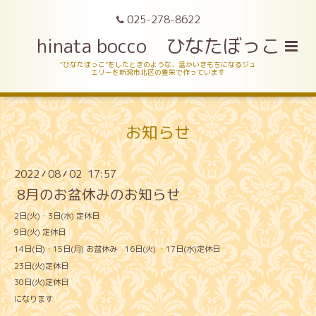
025-278-8622
hinata bocco ひなたぼっこ
“ひなたぼっこ”をしたときのような、温かいきもちになるジュ
エリーを新潟市北区の豊栄で作っています
お知らせ
2022
08
02 17:57
/
/
8月のお盆休みのお知らせ
2日(火)・3日(水) 定休日
9日(火) 定休日
14日(日)・15日(月) お盆休み 16日(火) ・17日(水)定休日
23日(火)定休日
30日(火)定休日
になります