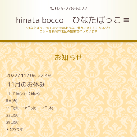
025-278-8622
hinata bocco ひなたぼっこ
“ひなたぼっこ”をしたときのような、温かいきもちになるジュ
エリーを新潟市北区の豊栄で作っています
お知らせ
2022
11
08 22:49
/
/
11月のお休み
11月1日(火)・2日(水)
8日(火)
15日(火)・16日(水)・17日(木)
22日(火)
29日(火)
となります